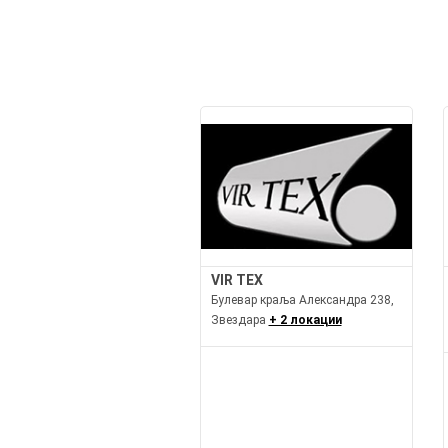
VIR TEX
Булевар краља Александра 238,
Звездара
+ 2 локации