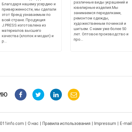
различные виды украшений и
Благодаря нашему усердию и
ювелирные изделия.Мы
приверженности, мы сделали
занимаемся переделками,
этот бренд узнаваемым по
ремонтом одежды,
всей стране. Продукция
художественным починкой и
J.PRESS изготовлена из
шитьем. С нами уже более 50
материалов высшего
лет. Оптовое производство и
качества (хлопок и модал) и
про...
р...
ИЮ
 011info.com
О нас
Правила использования
Impressum
E-mail