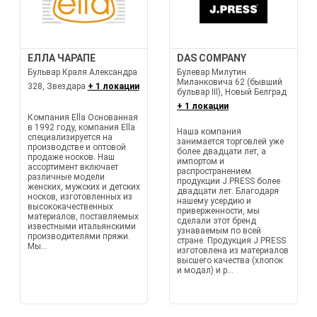
ЕЛЛА ЧАРАПЕ
DAS COMPANY
Бульвар Краля Александра
Булевар Милутин
Миланковича 62 (бывший
328, Звездара
+ 1 локации
бульвар III), Новый Белград
+ 1 локации
Компания Ella Основанная
в 1992 году, компания Ella
Наша компания
специализируется на
занимается торговлей уже
производстве и оптовой
более двадцати лет, а
продаже носков. Наш
импортом и
ассортимент включает
распространением
различные модели
продукции J.PRESS более
женских, мужских и детских
двадцати лет. Благодаря
носков, изготовленных из
нашему усердию и
высококачественных
приверженности, мы
материалов, поставляемых
сделали этот бренд
известными итальянскими
узнаваемым по всей
производителями пряжи.
стране. Продукция J.PRESS
Мы...
изготовлена из материалов
высшего качества (хлопок
и модал) и р...