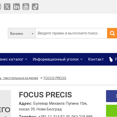
Бизнес
знес каталог
Информационный уголок
Контакт
Р
ь, текстильные изделия
FOCUS PRECIS
FOCUS PRECIS
Адрес:
Булевар Михаила Пупина 10ж,
локал 39, Нови Београд
Телефон:
+381 11 314 97 45
,
063 219 989