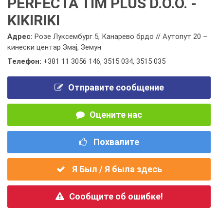
PERFECTA TIM PLUS D.O.O. -
KIKIRIKI
Адрес:
Розе Луксембург 5, Канарево брдо // Аутопут 20 –
кинески центар Змај, Земун
Телефон:
+381 11 3056 146
,
3515 034
,
3515 035
Отправите сообщение
Оцените нас
Похвалите
Я Был / Я была здесь
Сообщите об ошибке!