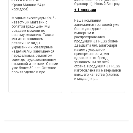
бульвар III), Новый Белград
Краля Милана 24 (в
коридоре)
+ 1 локации
Модные аксессуары Kojić -
Наша компания
известный магазин с
занимается торговлей уже
богатой традицией.Мы
более двадцати лет, а
создаем модели по
импортом и
вашему желанию. Также
распространением
мы изготавливаем
продукции J.PRESS более
различные виды
двадцати лет. Благодаря
украшений и ювелирные
нашему усердию и
изделия.Мы занимаемся
приверженности, мы
переделками, ремонтом
сделали этот бренд
одежды, художественным
узнаваемым по всей
починкой и шитьем. С нами
стране. Продукция J.PRESS
уже более 50 лет. Оптовое
изготовлена из материалов
производство и про...
высшего качества (хлопок
и модал) и р...