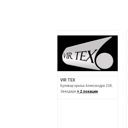
VIR TEX
Булевар краља Александра 238,
Звездара
+ 2 локации