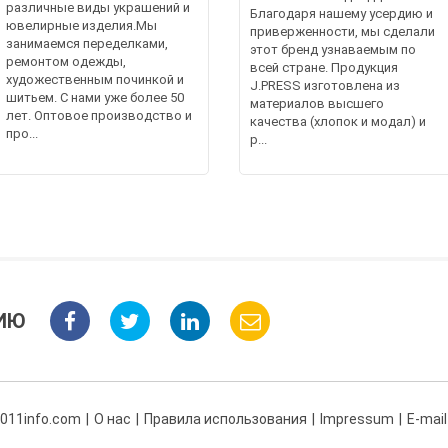
различные виды украшений и
Благодаря нашему усердию и
ювелирные изделия.Мы
приверженности, мы сделали
занимаемся переделками,
этот бренд узнаваемым по
ремонтом одежды,
всей стране. Продукция
художественным починкой и
J.PRESS изготовлена из
шитьем. С нами уже более 50
материалов высшего
лет. Оптовое производство и
качества (хлопок и модал) и
про...
р...
ИЮ
 011info.com
О нас
Правила использования
Impressum
E-mail