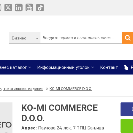
Бизнес
знес каталог
Информационный уголок
Контакт
Р
ь, текстильные изделия
KO-MI COMMERCE D.O.O.
KO-MI COMMERCE
D.O.O.
Адрес:
Паунова 24, лок. 7 ТПЦ Бањица