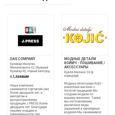
DAS COMPANY
МОДНЫЕ ДЕТАЛИ
КОЙИЧ - ПОШИВАНИЕ /
Булевар Милутин
АКСЕССУАРЫ
Миланковича 62 (бывший
бульвар III), Новый Белград
Краля Милана 24 (в
коридоре)
+ 1 локации
Модные аксессуары Kojić -
Наша компания
известный магазин с
занимается торговлей уже
богатой традицией.Мы
более двадцати лет, а
создаем модели по
импортом и
вашему желанию. Также
распространением
мы изготавливаем
продукции J.PRESS более
различные виды
двадцати лет. Благодаря
украшений и ювелирные
нашему усердию и
изделия.Мы занимаемся
приверженности, мы