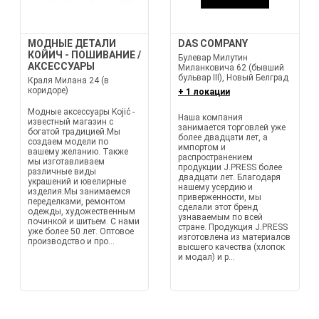
МОДНЫЕ ДЕТАЛИ
DAS COMPANY
КОЙИЧ - ПОШИВАНИЕ /
Булевар Милутин
АКСЕССУАРЫ
Миланковича 62 (бывший
бульвар III), Новый Белград
Краля Милана 24 (в
коридоре)
+ 1 локации
Модные аксессуары Kojić -
Наша компания
известный магазин с
занимается торговлей уже
богатой традицией.Мы
более двадцати лет, а
создаем модели по
импортом и
вашему желанию. Также
распространением
мы изготавливаем
продукции J.PRESS более
различные виды
двадцати лет. Благодаря
украшений и ювелирные
нашему усердию и
изделия.Мы занимаемся
приверженности, мы
переделками, ремонтом
сделали этот бренд
одежды, художественным
узнаваемым по всей
починкой и шитьем. С нами
стране. Продукция J.PRESS
уже более 50 лет. Оптовое
изготовлена из материалов
производство и про...
высшего качества (хлопок
и модал) и р...