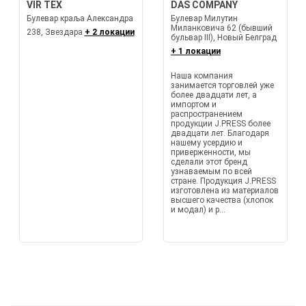
VIR TEX
DAS COMPANY
Булевар краља Александра
Булевар Милутин
Миланковича 62 (бывший
238, Звездара
+ 2 локации
бульвар III), Новый Белград
+ 1 локации
Наша компания
занимается торговлей уже
более двадцати лет, а
импортом и
распространением
продукции J.PRESS более
двадцати лет. Благодаря
нашему усердию и
приверженности, мы
сделали этот бренд
узнаваемым по всей
стране. Продукция J.PRESS
изготовлена из материалов
высшего качества (хлопок
и модал) и р...