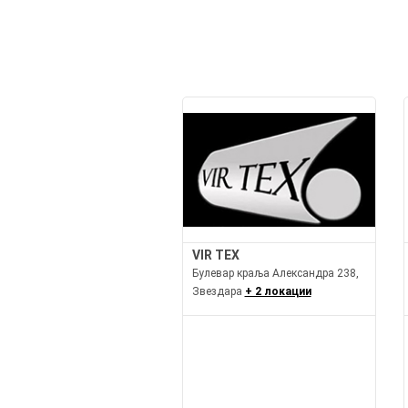
VIR TEX
Булевар краља Александра 238,
Звездара
+ 2 локации