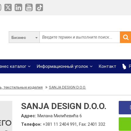
Бизнес
знес каталог
Информационный уголок
Контакт
Р
ь, текстильные изделия
SANJA DESIGN D.O.O.
SANJA DESIGN D.O.O.
Адрес:
Милана Милићевића 6
Телефон:
+381 11 2404 991
,
Fax: 2401 332