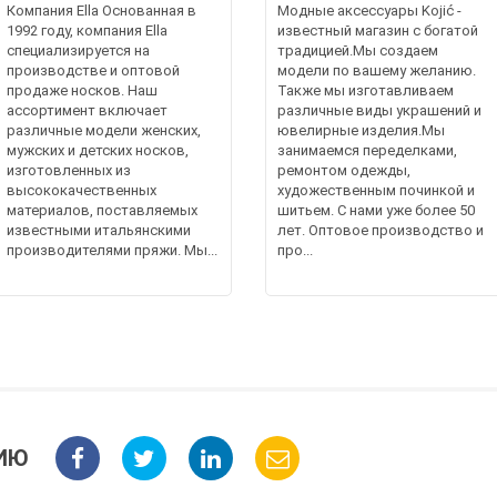
Компания Ella Основанная в
Модные аксессуары Kojić -
1992 году, компания Ella
известный магазин с богатой
специализируется на
традицией.Мы создаем
производстве и оптовой
модели по вашему желанию.
продаже носков. Наш
Также мы изготавливаем
ассортимент включает
различные виды украшений и
различные модели женских,
ювелирные изделия.Мы
мужских и детских носков,
занимаемся переделками,
изготовленных из
ремонтом одежды,
высококачественных
художественным починкой и
материалов, поставляемых
шитьем. С нами уже более 50
известными итальянскими
лет. Оптовое производство и
производителями пряжи. Мы...
про...
ИЮ