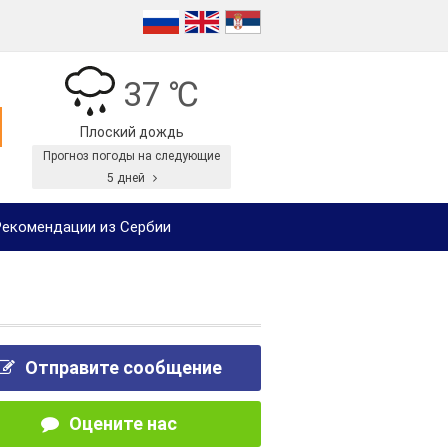
37 ℃
Плоский дождь
Прогноз погоды на следующие
5 дней
екомендации из Сербии
Отправите сообщение
Оцените нас