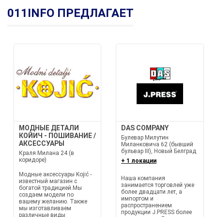
011INFO ПРЕДЛАГАЕТ
МОДНЫЕ ДЕТАЛИ
DAS COMPANY
КОЙИЧ - ПОШИВАНИЕ /
Булевар Милутин
АКСЕССУАРЫ
Миланковича 62 (бывший
бульвар III), Новый Белград
Краля Милана 24 (в
коридоре)
+ 1 локации
Модные аксессуары Kojić -
Наша компания
известный магазин с
занимается торговлей уже
богатой традицией.Мы
более двадцати лет, а
создаем модели по
импортом и
вашему желанию. Также
распространением
мы изготавливаем
продукции J.PRESS более
различные виды