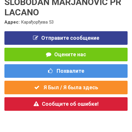
SLOBODAN MARJANOVIĆ PR
LACANO
Адрес:
Карађорђева 53
Отправите сообщение
Оцените нас
Похвалите
Я Был / Я была здесь
Сообщите об ошибке!