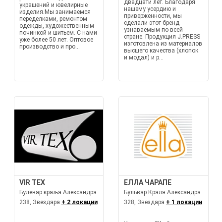
двадцати лет. Благодаря
украшений и ювелирные
нашему усердию и
изделия.Мы занимаемся
приверженности, мы
переделками, ремонтом
сделали этот бренд
одежды, художественным
узнаваемым по всей
починкой и шитьем. С нами
стране. Продукция J.PRESS
уже более 50 лет. Оптовое
изготовлена из материалов
производство и про...
высшего качества (хлопок
и модал) и р...
VIR TEX
ЕЛЛА ЧАРАПЕ
Булевар краља Александра
Бульвар Краля Александра
238, Звездара
+ 2 локации
328, Звездара
+ 1 локации