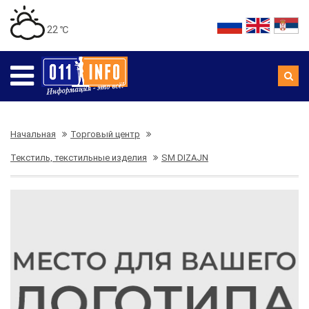
22 ℃
Начальная
Торговый центр
Текстиль, текстильные изделия
SM DIZAJN