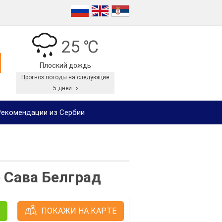
25 ℃
Плоский дождь
Прогноз погоды на следующие
5 дней
екомендации из Сербии
 Сава Белград
ПОКАЖИ НА КАРТЕ