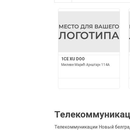
1CE XU DOO
Милеве Марић Ајнштајн 114А
Телекоммуникаци
Телекоммуникации Новый белград