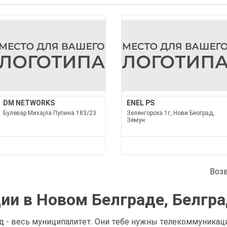
DM NETWORKS
ENEL PS
Булевар Михајла Пупина 183/23
Зеленгорска 1г, Нови Београд,
Земун
Воз
и в Новом Белграде, Белгр
 - весь муниципалитет. Они тебе нужны телекоммуникации