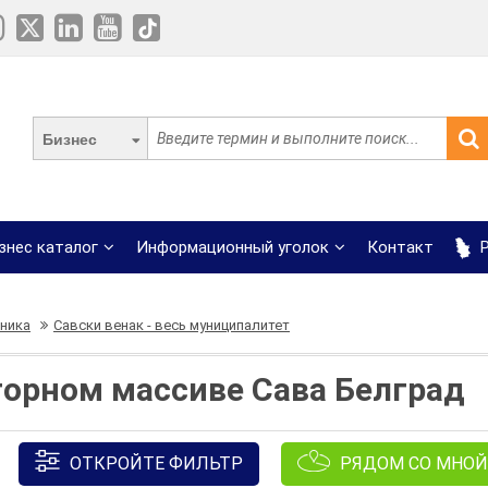
Бизнес
знес каталог
Информационный уголок
Контакт
Р
ника
Савски венак - весь муниципалитет
горном массиве Сава Белград
ОТКРОЙТЕ ФИЛЬТР
РЯДОМ СО МНОЙ