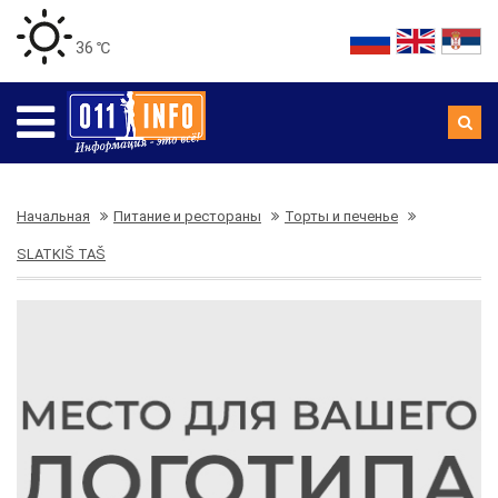
36 ℃
Начальная
Питание и рестораны
Торты и печенье
SLATKIŠ TAŠ