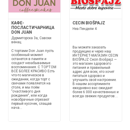
КАФЕ-
CECIN BIOŠPAJZ
ПОСЛАСТИЧАРНИЦА
Неа Пендели 4
DON JUAN
Дурмиторска 3а, Савски
венац
Вы можете заказать
С тортами Don Juan пусть
продукцию и через наш
особенный момент
ИНТЕРНЕТ-МАГАЗИН CECIN
останется в памяти и
BIOŠPAJZ Cecin Biošpajz —
создаст незабываемые
это магазин здорового
воспоминания. С ТОРТОМ
питания и правильный
ВСЁ БОЛЕЕ КРАСИВО Есть
адрес для всех, кто хочет
что-то магическое в
питаться здорово и
ожидании, когда торт с
улучшить своё настроение.
свечами появляется на
В нашем ассортименте
столе, и мы поём
ежедневно вас ожидает
"счастливого дня
более 6 000 качественных и
рождения", или когда
всегда свежих продуктов:...
новобрачные отрезают
первый кусочек, слащав
нача...