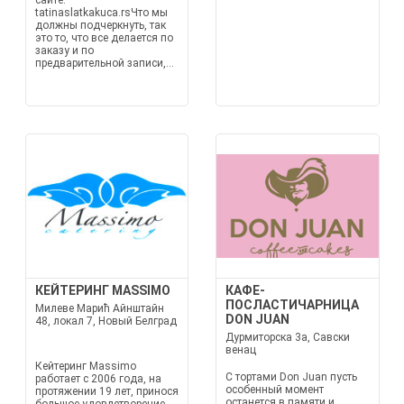
сайте:
tatinaslatkakuca.rsЧто мы
должны подчеркнуть, так
это то, что все делается по
заказу и по
предварительной записи,...
КЕЙТЕРИНГ MASSIMO
КАФЕ-
ПОСЛАСТИЧАРНИЦА
Милеве Марић Айнштайн
DON JUAN
48, локал 7, Новый Белград
Дурмиторска 3а, Савски
венац
Кейтеринг Massimo
С тортами Don Juan пусть
работает с 2006 года, на
особенный момент
протяжении 19 лет, принося
останется в памяти и