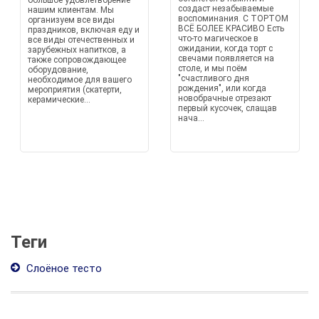
большое удовлетворение
создаст незабываемые
нашим клиентам. Мы
воспоминания. С ТОРТОМ
организуем все виды
ВСЁ БОЛЕЕ КРАСИВО Есть
праздников, включая еду и
что-то магическое в
все виды отечественных и
ожидании, когда торт с
зарубежных напитков, а
свечами появляется на
также сопровождающее
столе, и мы поём
оборудование,
"счастливого дня
необходимое для вашего
рождения", или когда
мероприятия (скатерти,
новобрачные отрезают
керамические...
первый кусочек, слащав
нача...
Теги
Слоёное тесто