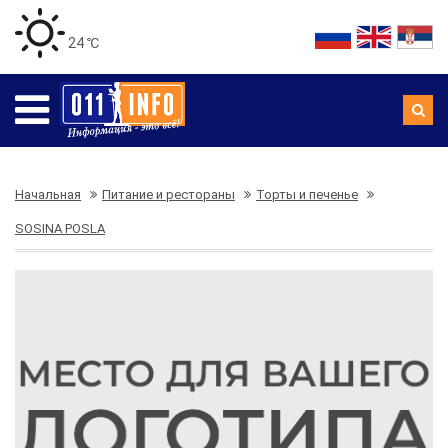
24 ℃
Начальная
Питание и рестораны
Торты и печенье
SOSINA POSLA