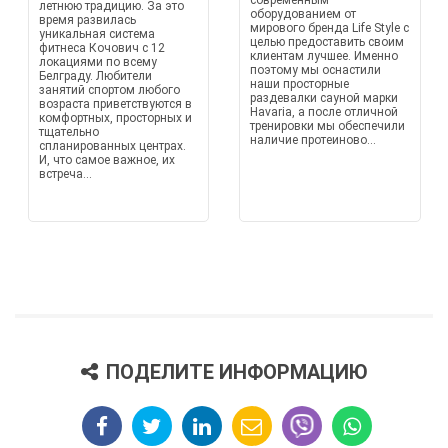
современным
летнюю традицию. За это
оборудованием от
время развилась
мирового бренда Life Style с
уникальная система
целью предоставить своим
фитнеса Кочович с 12
клиентам лучшее. Именно
локациями по всему
поэтому мы оснастили
Белграду. Любители
наши просторные
занятий спортом любого
раздевалки сауной марки
возраста приветствуются в
Havaria, а после отличной
комфортных, просторных и
тренировки мы обеспечили
тщательно
наличие протеиново...
спланированных центрах.
И, что самое важное, их
встреча...
ПОДЕЛИТЕ ИНФОРМАЦИЮ