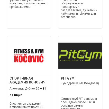
футбола Ole уже широко
помещении,
известны, и мы постепенно
оборудованном
приближаемс...
просторными
раздевалками, душевыми
кабинами, ячейками для
безопасно...
СПОРТИВНАЯ
PIT GYM
АКАДЕМИЯ КОЧОВИЧ
Кумодрашка 68, Вождовац
Александр Дубчек 20
+ 11
локации
Фитнес-клуб PIT занимает
площадь около 500 м² и
Спортивная академия
оснащен самым
Кочович имеет почти 30-