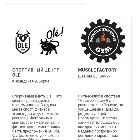
СПОРТИВНЫЙ ЦЕНТР
MUSCLE FACTORY
OLE
Шевина 23, Земун
Кикиндская 9, Борча
Спортивный центр Ole — это
Фитнес-клуб и спортзал
место, где создаются
"Muscle Factory Gym"
воспоминания. В одном
расположен в Земуне, на
месте спорт, фитнес и
улице Шевина, дом 23,
уголок для отдыха — кафе-
рядом с улицей
ресторан. Футбольный
Првомајска. Спортзал
манеж, тренажёрный зал и
занимает площадь 600
фитнес-программы — лишь
квадратных метров в
часть предложения SC Ole.
недавно построенном,
Футбольный клуб и школа
кондиционированном