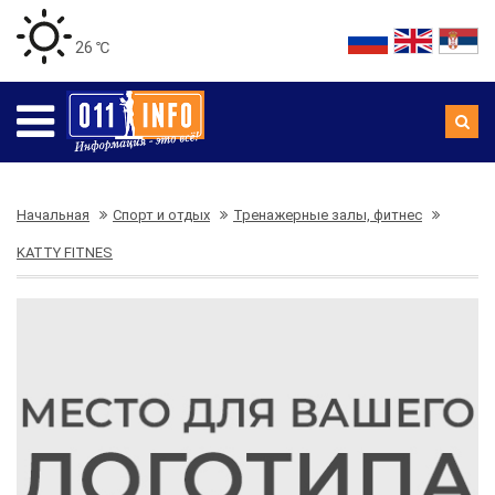
26 ℃
Начальная
Спорт и отдых
Тренажерные залы, фитнес
KATTY FITNES