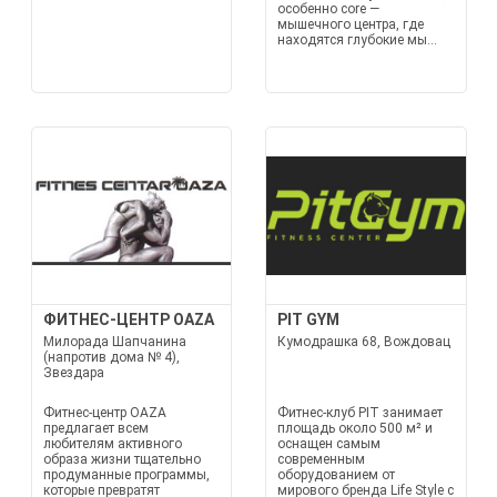
особенно core —
мышечного центра, где
находятся глубокие мы...
ФИТНЕС-ЦЕНТР OAZA
PIT GYM
Милорада Шапчанина
Кумодрашка 68, Вождовац
(напротив дома № 4),
Звездара
Фитнес-центр OAZA
Фитнес-клуб PIT занимает
предлагает всем
площадь около 500 м² и
любителям активного
оснащен самым
образа жизни тщательно
современным
продуманные программы,
оборудованием от
которые превратят
мирового бренда Life Style с