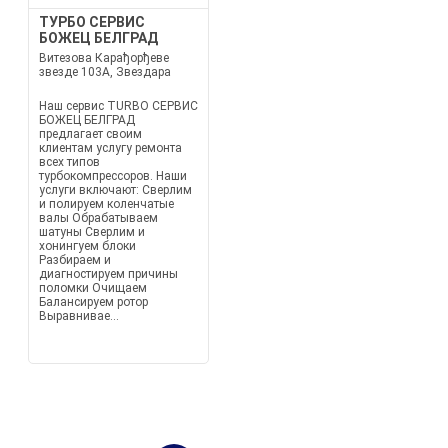
ТУРБО СЕРВИС
БОЖЕЦ БЕЛГРАД
Витезова Карађорђеве
звезде 103А, Звездара
Наш сервис TURBO СЕРВИС
БОЖЕЦ БЕЛГРАД
предлагает своим
клиентам услугу ремонта
всех типов
турбокомпрессоров. Наши
услуги включают: Сверлим
и полируем коленчатые
валы Обрабатываем
шатуны Сверлим и
хонингуем блоки
Разбираем и
диагностируем причины
поломки Очищаем
Балансируем ротор
Выравнивае...