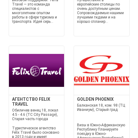
визовой поддержки. Terra
путешествиях в
Travel — это команда
европейские столицы по
специалистов с
очень доступным ценам.
многолетним опытом
Сопровождаемые нашими
работы в сфере туризма и
лучшими гидами и на
транспорта. Идея серь...
хорошо спланир...
АГЕНТСТВО FELIX
GOLDEN PHOENIX
TRAVEL
Балканская 18, ком. 98 (ТЦ
Иваниум), Старый град
Обиличев венец 18, локал
4.5 - 4.6 (TC City Passage),
Старая часть города
Визы в Южно-Африканскую
Туристическое агентство
Республику Планируете
Felix Travel было основано
поездку в Южно-
в 2013 году и имеет