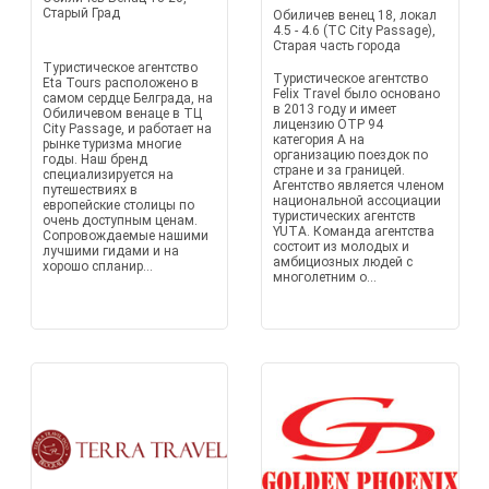
Старый Град
Обиличев венец 18, локал
4.5 - 4.6 (TC City Passage),
Старая часть города
Туристическое агентство
Туристическое агентство
Eta Tours расположено в
Felix Travel было основано
самом сердце Белграда, на
в 2013 году и имеет
Обиличевом венаце в ТЦ
лицензию OTP 94
City Passage, и работает на
категория A на
рынке туризма многие
организацию поездок по
годы. Наш бренд
стране и за границей.
специализируется на
Агентство является членом
путешествиях в
национальной ассоциации
европейские столицы по
туристических агентств
очень доступным ценам.
YUTA. Команда агентства
Сопровождаемые нашими
состоит из молодых и
лучшими гидами и на
амбициозных людей с
хорошо спланир...
многолетним о...