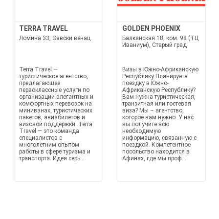
TERRA TRAVEL
GOLDEN PHOENIX
Ломина 33, Савски венац
Балканская 18, ком. 98 (ТЦ
Иваниум), Старый град
Terra Travel —
Визы в Южно-Африканскую
туристическое агентство,
Республику Планируете
предлагающее
поездку в Южно-
первоклассные услуги по
Африканскую Республику?
организации элегантных и
Вам нужна туристическая,
комфортных перевозок на
транзитная или гостевая
минивэнах, туристических
виза? Мы – агентство,
пакетов, авиабилетов и
которое вам нужно. У нас
визовой поддержки. Terra
вы получите всю
Travel — это команда
необходимую
специалистов с
информацию, связанную с
многолетним опытом
поездкой. Компетентное
работы в сфере туризма и
посольство находится в
транспорта. Идея серь...
Афинах, где мы проф...