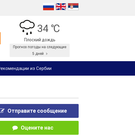
34 ℃
Плоский дождь
Прогноз погоды на следующие
5 дней
екомендации из Сербии
Отправите сообщение
Оцените нас