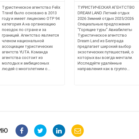
Туристическое агентство Felix
ТУРИСТИЧЕСКАЯ АГЕНТСТВО
Travel было основано в 2013
DREAM LAND Летний отдых
году и имеет лицензию OTP 94
2026 Зимний отдых 2025/2026
категория A на организацию
Специальные предложения
поездок по стране и за
"Горящие туры" Авиабилеты
границей. Агентство является
Туристическое агентство
членом национальной
Dream Land из Белграда
ассоциации туристических
предлагает широкий выбор
агентств YUTA. Команда
экзотических путешествий, о
агентства состоит из
которых вы всегда мечтали.
молодых и амбициозных
Исследуйте удалённые
людей с многолетним о...
направления как в группо...
ИЮ