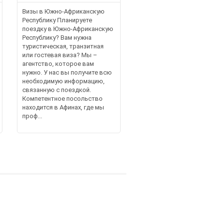
Визы в Южно-Африканскую
Республику Планируете
поездку в Южно-Африканскую
Республику? Вам нужна
туристическая, транзитная
или гостевая виза? Мы –
агентство, которое вам
нужно. У нас вы получите всю
необходимую информацию,
связанную с поездкой.
Компетентное посольство
находится в Афинах, где мы
проф...