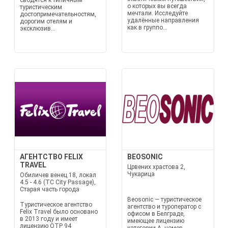
сводятся к типичным
о которых вы всегда
туристическим
мечтали. Исследуйте
достопримечательностям,
удалённые направления
дорогим отелям и
как в группо...
эксклюзив...
АГЕНТСТВО FELIX
BEOSONIC
TRAVEL
Црвених храстова 2,
Чукарица
Обиличев венец 18, локал
4.5 - 4.6 (TC City Passage),
Старая часть города
Beosonic — туристическое
Туристическое агентство
агентство и туроператор с
Felix Travel было основано
офисом в Белграде,
в 2013 году и имеет
имеющее лицензию
лицензию OTP 94