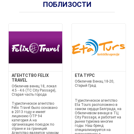
ПОБЛИЗОСТИ
АГЕНТСТВО FELIX
ETA ТУРС
TRAVEL
Обиличев Венац 18-20,
Старый Град
Обиличев венец 18, локал
4.5 - 4.6 (TC City Passage),
Старая часть города
Туристическое агентство
Туристическое агентство
Eta Tours расположено в
Felix Travel было основано
самом сердце Белграда, на
в 2013 году и имеет
Обиличевом венаце в ТЦ
лицензию OTP 94
City Passage, и работает на
категория A на
рынке туризма многие
организацию поездок по
годы. Наш бренд
стране и за границей.
специализируется на
Агентство является членом