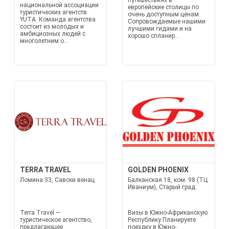
путешествиях в
национальной ассоциации
европейские столицы по
туристических агентств
очень доступным ценам.
YUTA. Команда агентства
Сопровождаемые нашими
состоит из молодых и
лучшими гидами и на
амбициозных людей с
хорошо спланир...
многолетним о...
TERRA TRAVEL
GOLDEN PHOENIX
Ломина 33, Савски венац
Балканская 18, ком. 98 (ТЦ
Иваниум), Старый град
Terra Travel —
Визы в Южно-Африканскую
туристическое агентство,
Республику Планируете
предлагающее
поездку в Южно-