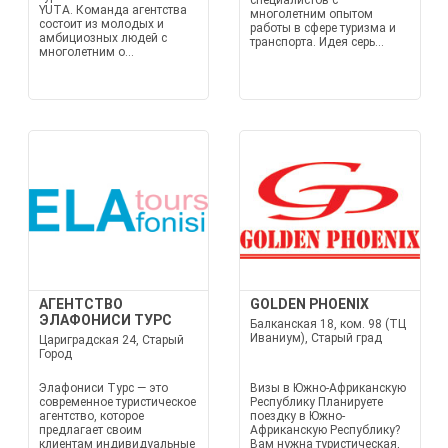
специалистов с
YUTA. Команда агентства
многолетним опытом
состоит из молодых и
работы в сфере туризма и
амбициозных людей с
транспорта. Идея серь...
многолетним о...
АГЕНТСТВО
GOLDEN PHOENIX
ЭЛАФОНИСИ ТУРС
Балканская 18, ком. 98 (ТЦ
Иваниум), Старый град
Цариградская 24, Старый
Город
Элафониси Турс — это
Визы в Южно-Африканскую
современное туристическое
Республику Планируете
агентство, которое
поездку в Южно-
предлагает своим
Африканскую Республику?
клиентам индивидуальные
Вам нужна туристическая,