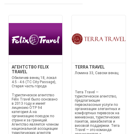
АГЕНТСТВО FELIX
TERRA TRAVEL
TRAVEL
Ломина 33, Савски венац
Обиличев венец 18, локал
4.5 - 4.6 (TC City Passage),
Старая часть города
Terra Travel —
Туристическое агентство
туристическое агентство,
Felix Travel было основано
предлагающее
в 2013 году и имеет
первоклассные услуги по
лицензию OTP 94
организации элегантных и
категория A на
комфортных перевозок на
организацию поездок по
минивэнах, туристических
стране и за границей.
пакетов, авиабилетов и
Агентство является членом
визовой поддержки. Terra
национальной ассоциации
Travel — это команда
туристических агентств