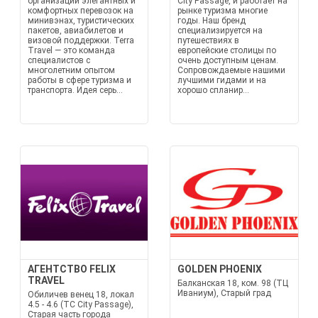
организации элегантных и
City Passage, и работает на
комфортных перевозок на
рынке туризма многие
минивэнах, туристических
годы. Наш бренд
пакетов, авиабилетов и
специализируется на
визовой поддержки. Terra
путешествиях в
Travel — это команда
европейские столицы по
специалистов с
очень доступным ценам.
многолетним опытом
Сопровождаемые нашими
работы в сфере туризма и
лучшими гидами и на
транспорта. Идея серь...
хорошо спланир...
АГЕНТСТВО FELIX
GOLDEN PHOENIX
TRAVEL
Балканская 18, ком. 98 (ТЦ
Иваниум), Старый град
Обиличев венец 18, локал
4.5 - 4.6 (TC City Passage),
Старая часть города