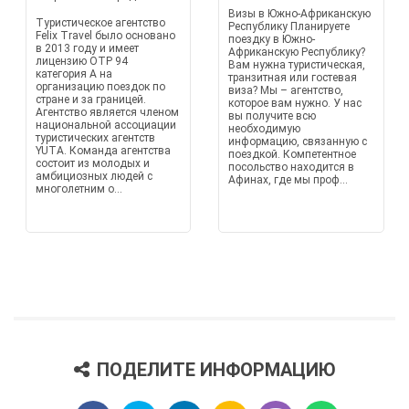
Визы в Южно-Африканскую
Туристическое агентство
Республику Планируете
Felix Travel было основано
поездку в Южно-
в 2013 году и имеет
Африканскую Республику?
лицензию OTP 94
Вам нужна туристическая,
категория A на
транзитная или гостевая
организацию поездок по
виза? Мы – агентство,
стране и за границей.
которое вам нужно. У нас
Агентство является членом
вы получите всю
национальной ассоциации
необходимую
туристических агентств
информацию, связанную с
YUTA. Команда агентства
поездкой. Компетентное
состоит из молодых и
посольство находится в
амбициозных людей с
Афинах, где мы проф...
многолетним о...
ПОДЕЛИТЕ ИНФОРМАЦИЮ