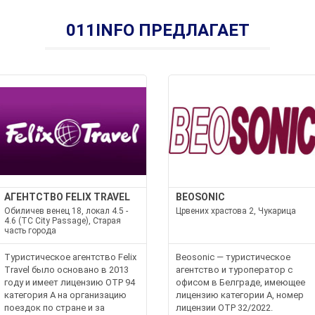
011INFO ПРЕДЛАГАЕТ
АГЕНТСТВО FELIX TRAVEL
BEOSONIC
Обиличев венец 18, локал 4.5 -
Црвених храстова 2, Чукарица
4.6 (TC City Passage), Старая
часть города
Туристическое агентство Felix
Beosonic — туристическое
Travel было основано в 2013
агентство и туроператор с
году и имеет лицензию OTP 94
офисом в Белграде, имеющее
категория A на организацию
лицензию категории А, номер
поездок по стране и за
лицензии OTP 32/2022.