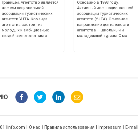
границей. Агентство является
Основано в 1993 году.
членом национальной
Активный член национальной
ассоциации туристических
ассоциации туристических
агентств YUTA. Команда
агентств (YUTA). Основное
агентства состоит из
направление деятельности
молодых и амбициозных
агентства — школьный и
людей с многолетним о...
молодежный туризм. С мо...
ИЮ
 011info.com
О нас
Правила использования
Impressum
E-mail