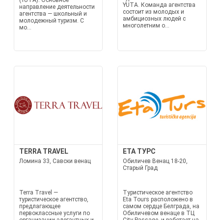
(YUTA). Основное
YUTA. Команда агентства
направление деятельности
состоит из молодых и
агентства — школьный и
амбициозных людей с
молодежный туризм. С
многолетним о...
мо...
TERRA TRAVEL
ETA ТУРС
Ломина 33, Савски венац
Обиличев Венац 18-20,
Старый Град
Terra Travel —
Туристическое агентство
туристическое агентство,
Eta Tours расположено в
предлагающее
самом сердце Белграда, на
первоклассные услуги по
Обиличевом венаце в ТЦ