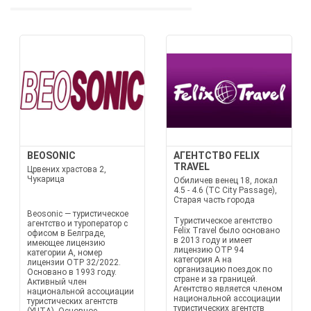
BEOSONIC
АГЕНТСТВО FELIX
TRAVEL
Црвених храстова 2,
Чукарица
Обиличев венец 18, локал
4.5 - 4.6 (TC City Passage),
Старая часть города
Beosonic — туристическое
Туристическое агентство
агентство и туроператор с
Felix Travel было основано
офисом в Белграде,
в 2013 году и имеет
имеющее лицензию
лицензию OTP 94
категории А, номер
категория A на
лицензии OTP 32/2022.
организацию поездок по
Основано в 1993 году.
стране и за границей.
Активный член
Агентство является членом
национальной ассоциации
национальной ассоциации
туристических агентств
туристических агентств