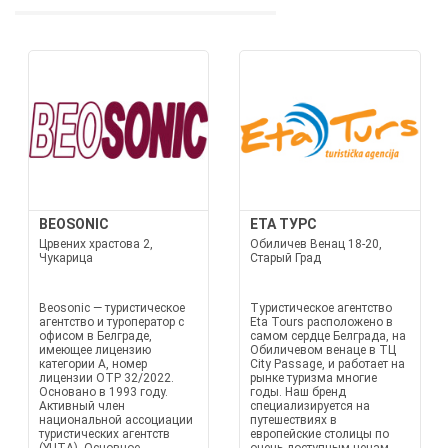
BEOSONIC
ETA ТУРС
Црвених храстова 2,
Обиличев Венац 18-20,
Чукарица
Старый Град
Beosonic — туристическое
Туристическое агентство
агентство и туроператор с
Eta Tours расположено в
офисом в Белграде,
самом сердце Белграда, на
имеющее лицензию
Обиличевом венаце в ТЦ
категории А, номер
City Passage, и работает на
лицензии OTP 32/2022.
рынке туризма многие
Основано в 1993 году.
годы. Наш бренд
Активный член
специализируется на
национальной ассоциации
путешествиях в
туристических агентств
европейские столицы по