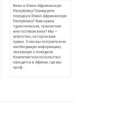
Визы в Южно-Африканскую
Республику Планируете
поездку в Южно-Африканскую
Республику? Вам нужна
туристическая, транзитная
или гостевая виза? Мы –
агентство, которое вам
нужно. У нас вы получите всю
необходимую информацию,
связанную с поездкой.
Компетентное посольство
находится в Афинах, где мы
проф...