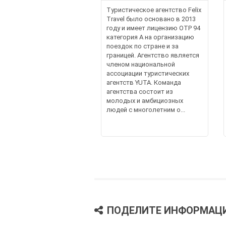
Туристическое агентство Felix
Travel было основано в 2013
году и имеет лицензию OTP 94
категория A на организацию
поездок по стране и за
границей. Агентство является
членом национальной
ассоциации туристических
агентств YUTA. Команда
агентства состоит из
молодых и амбициозных
людей с многолетним о...
ПОДЕЛИТЕ ИНФОРМАЦ