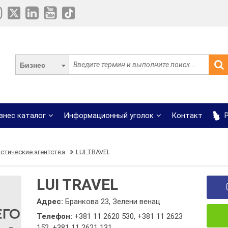
Бизнес
знес каталог
Информационный уголок
Контакт
Р
стические агентства
LUI TRAVEL
LUI TRAVEL
Адрес:
Бранкова 23, Зелени венац
Телефон:
+381 11 2620 530
,
+381 11 2623
152
,
+381 11 2621 131