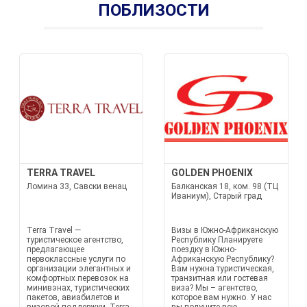
ПОБЛИЗОСТИ
TERRA TRAVEL
GOLDEN PHOENIX
Ломина 33, Савски венац
Балканская 18, ком. 98 (ТЦ
Иваниум), Старый град
Terra Travel —
Визы в Южно-Африканскую
туристическое агентство,
Республику Планируете
предлагающее
поездку в Южно-
первоклассные услуги по
Африканскую Республику?
организации элегантных и
Вам нужна туристическая,
комфортных перевозок на
транзитная или гостевая
минивэнах, туристических
виза? Мы – агентство,
пакетов, авиабилетов и
которое вам нужно. У нас