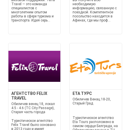
визовой поддержки. Terra
вы получите всю
Travel — это команда
необходимую
специалистов с
информацию, связанную с
многолетним опытом
поездкой. Компетентное
работы в сфере туризма и
посольство находится в
транспорта. Идея серь...
Афинах, где мы проф...
АГЕНТСТВО FELIX
ETA ТУРС
TRAVEL
Обиличев Венац 18-20,
Старый Град
Обиличев венец 18, локал
4.5 - 4.6 (TC City Passage),
Старая часть города
Туристическое агентство
Туристическое агентство
Eta Tours расположено в
Felix Travel было основано
самом сердце Белграда, на
в 2013 году и имеет