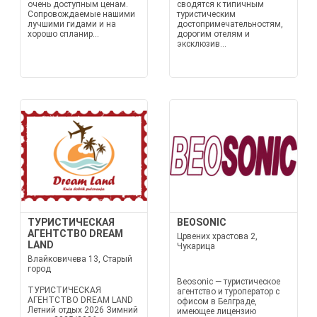
очень доступным ценам.
сводятся к типичным
Сопровождаемые нашими
туристическим
лучшими гидами и на
достопримечательностям,
хорошо спланир...
дорогим отелям и
эксклюзив...
ТУРИСТИЧЕСКАЯ
BEOSONIC
АГЕНТСТВО DREAM
Црвених храстова 2,
LAND
Чукарица
Влайковичева 13, Старый
город
Beosonic — туристическое
ТУРИСТИЧЕСКАЯ
агентство и туроператор с
АГЕНТСТВО DREAM LAND
офисом в Белграде,
Летний отдых 2026 Зимний
имеющее лицензию