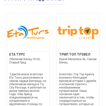
ETA ТУРС
ТРИП ТОП ТРЭВЕЛ
Обиличев Венац 18-20,
Краля Милутина 46, Савски
Старый Град
Венац
Туристическое агентство
Агентство Trip Top Agency
Eta Tours расположено в
возникло благодаря
самом сердце Белграда, на
красивой истории о дружбе
Обиличевом венаце в ТЦ
и истинной страсти к
City Passage, и работает на
незабываемым
рынке туризма многие
путешествиям. Наша
годы. Наш бренд
основная идея
специализируется на
заключается в том, чтобы
путешествиях в
сосредоточиться на
европейские столицы по
путешествиях, которые не