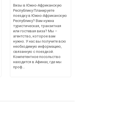
Визы в Южно-Африканскую
Республику Планируете
поездку в Южно-Африканскую
Республику? Вам нужна
туристическая, транзитная
или гостевая виза? Мы –
агентство, которое вам
нужно. У нас вы получите всю
необходимую информацию,
связанную с поездкой.
Компетентное посольство
находится в Афинах, где мы
проф...