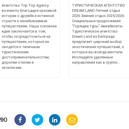
Агентство Trip Top Agency
ТУРИСТИЧЕСКАЯ АГЕНТСТВО
возникло благодаря красивой
DREAM LAND Летний отдых
истории о дружбе и истинной
2026 Зимний отдых 2025/2026
страсти к незабываемым
Специальные предложения
путешествиям. Наша основная
"Горящие туры" Авиабилеты
идея заключается в том,
Туристическое агентство
чтобы сосредоточиться на
Dream Land из Белграда
путешествиях, которые не
предлагает широкий выбор
сводятся к типичным
экзотических путешествий, о
туристическим
которых вы всегда мечтали.
достопримечательностям,
Исследуйте удалённые
дорогим отелям и
направления как в группо...
эксклюзив...
ИЮ