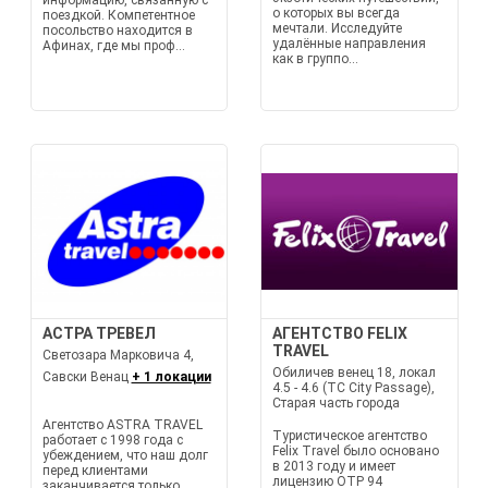
информацию, связанную с
о которых вы всегда
поездкой. Компетентное
мечтали. Исследуйте
посольство находится в
удалённые направления
Афинах, где мы проф...
как в группо...
АСТРА ТРЕВЕЛ
АГЕНТСТВО FELIX
TRAVEL
Светозара Марковича 4,
Обиличев венец 18, локал
Савски Венац
+ 1 локации
4.5 - 4.6 (TC City Passage),
Старая часть города
Агентство ASTRA TRAVEL
Туристическое агентство
работает с 1998 года с
Felix Travel было основано
убеждением, что наш долг
в 2013 году и имеет
перед клиентами
лицензию OTP 94
заканчивается только