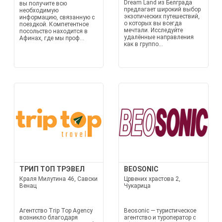
Dream Land из Белграда
вы получите всю
предлагает широкий выбор
необходимую
экзотических путешествий,
информацию, связанную с
о которых вы всегда
поездкой. Компетентное
мечтали. Исследуйте
посольство находится в
удалённые направления
Афинах, где мы проф...
как в группо...
ТРИП ТОП ТРЭВЕЛ
BEOSONIC
Краля Милутина 46, Савски
Црвених храстова 2,
Венац
Чукарица
Агентство Trip Top Agency
Beosonic — туристическое
возникло благодаря
агентство и туроператор с