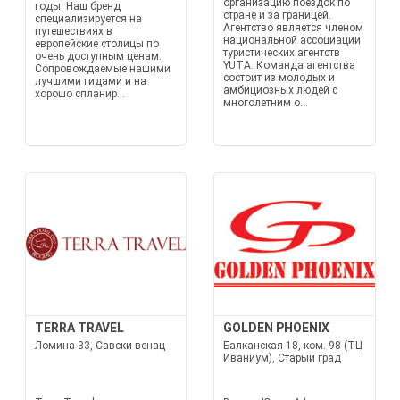
организацию поездок по
годы. Наш бренд
стране и за границей.
специализируется на
Агентство является членом
путешествиях в
национальной ассоциации
европейские столицы по
туристических агентств
очень доступным ценам.
YUTA. Команда агентства
Сопровождаемые нашими
состоит из молодых и
лучшими гидами и на
амбициозных людей с
хорошо спланир...
многолетним о...
TERRA TRAVEL
GOLDEN PHOENIX
Ломина 33, Савски венац
Балканская 18, ком. 98 (ТЦ
Иваниум), Старый град