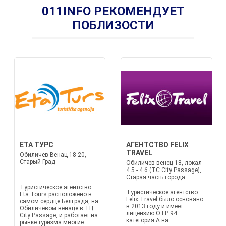
011INFO РЕКОМЕНДУЕТ
ПОБЛИЗОСТИ
ETA ТУРС
АГЕНТСТВО FELIX
TRAVEL
Обиличев Венац 18-20,
Старый Град
Обиличев венец 18, локал
4.5 - 4.6 (TC City Passage),
Старая часть города
Туристическое агентство
Туристическое агентство
Eta Tours расположено в
Felix Travel было основано
самом сердце Белграда, на
в 2013 году и имеет
Обиличевом венаце в ТЦ
лицензию OTP 94
City Passage, и работает на
категория A на
рынке туризма многие