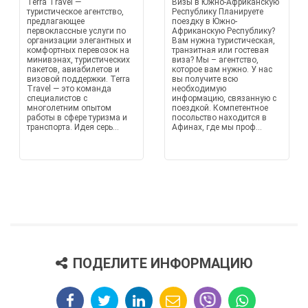
Terra Travel —
Визы в Южно-Африканскую
туристическое агентство,
Республику Планируете
предлагающее
поездку в Южно-
первоклассные услуги по
Африканскую Республику?
организации элегантных и
Вам нужна туристическая,
комфортных перевозок на
транзитная или гостевая
минивэнах, туристических
виза? Мы – агентство,
пакетов, авиабилетов и
которое вам нужно. У нас
визовой поддержки. Terra
вы получите всю
Travel — это команда
необходимую
специалистов с
информацию, связанную с
многолетним опытом
поездкой. Компетентное
работы в сфере туризма и
посольство находится в
транспорта. Идея серь...
Афинах, где мы проф...
ПОДЕЛИТЕ ИНФОРМАЦИЮ