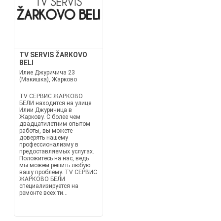
TV SERVIS ŽARKOVO
BELI
Илие Джуричича 23
(Макишка), Жарково
TV СЕРВИС ЖАРКОВО
БЕЛИ находится на улице
Илии Джуричица в
Жаркову. С более чем
двадцатилетним опытом
работы, вы можете
доверять нашему
профессионализму в
предоставляемых услугах.
Положитесь на нас, ведь
мы можем решить любую
вашу проблему. TV СЕРВИС
ЖАРКОВО БЕЛИ
специализируется на
ремонте всех ти...