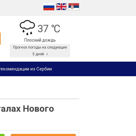
37 ℃
Плоский дождь
Прогноз погоды на следующие
5 дней
екомендации из Сербии
талах Нового