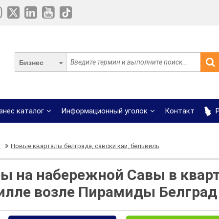
Бизнес
знес каталог
Информационный уголок
Контакт
Р
ы
Новые кварталы белграда, савски кай, бельвиль
ы на набережной Савы в квар
вилле возле Пирамиды Белград