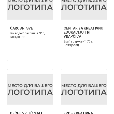
ČAROBNI SVET
CENTAR ZA KREATIVNU
EDUKACIJU TRI
Војводе Влаховића 31г,
VRAPČIĆA
Вождовац
Браће Јерковић 75а,
Вождовац
DEČIJI VRTIĆ MALI
FRD - KREATIVNA