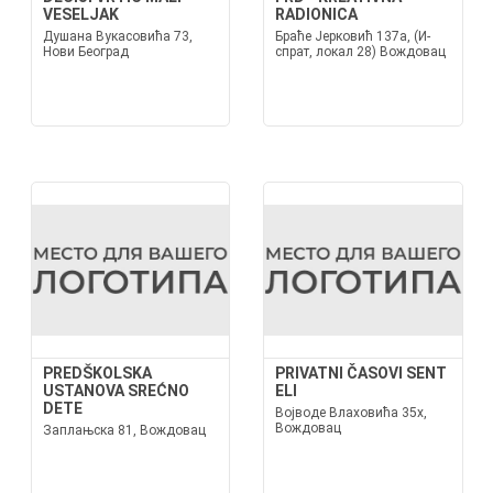
VESELJAK
RADIONICA
Душана Вукасовића 73,
Браће Јерковић 137а, (И-
Нови Београд
спрат, локал 28) Вождовац
PREDŠKOLSKA
PRIVATNI ČASOVI SENT
USTANOVA SREĆNO
ELI
DETE
Војводе Влаховића 35х,
Вождовац
Заплањска 81, Вождовац