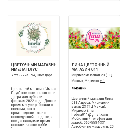
ЦВЕТОЧНЫЙ МАГАЗИН
ЛИНА ЦВЕТОЧНЫЙ
ИМЕЛА ПЛУС
МАГАЗИН 011
Устаничка 194, Звездара
Мириевски Венац 23 (ТЦ
Макси), Мириево
+ 1
локации
Цветочный магазин "Имела
Плус" впервые открыл свои
двери для публики 1
Цветочный магазин Лина
февраля 2022 года. Долгое
011 Адреса: Мириевски
время мы уже работали с
венац 23 (ТЦ Макси),
цветами, как в
Мириево Email:
производстве, так и в
hedera011@gmail.com
последующей продаже, и
Мобильный телефон для
всегда находили время
жалоб: 065/5584-331
посвятить наше хобби.
Автобусные маршруты: 20,