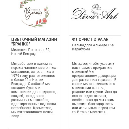
ЦВЕТОЧНЫЙ МАГАЗИН
ФЛОРИСТ DIVA ART
"БРАНКО"
Сальвадора Альенде 16а,
Карабурма
Милентия Поповича 32,
Новый Белград
Мы работаем в одном из
Мы здесь, чтобы украсить
первых частных цветочных
ваши самые прекрасные
магазинов, основанных в
моменты! Мы
1979 году, расположенном
предоставляем декорации
в блоке 22 в Новом
для различных торжеств. В
Белграде. С заботой мы
жизни мы сталкиваемся с
создаем букеты и
моментами счастья,
композиции для подарков,
радости или грусти. Иногда
свадеб, праздников
слова недостаточны,
различных масштабов,
особенно когда мы хотим
адаптированные под ваши
выразить благодарность
потребности. Кроме того,
или извиниться перед кем-
мы изготавливаем венки,
то. В такие моменты...
лавр...