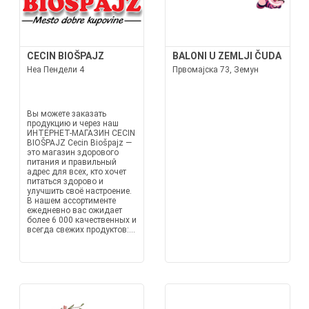
CECIN BIOŠPAJZ
BALONI U ZEMLJI ČUDA
Неа Пендели 4
Првомајска 73, Земун
Вы можете заказать
продукцию и через наш
ИНТЕРНЕТ-МАГАЗИН CECIN
BIOŠPAJZ Cecin Biošpajz —
это магазин здорового
питания и правильный
адрес для всех, кто хочет
питаться здорово и
улучшить своё настроение.
В нашем ассортименте
ежедневно вас ожидает
более 6 000 качественных и
всегда свежих продуктов:...