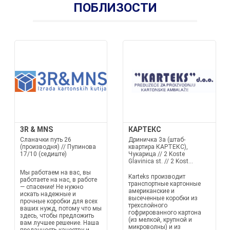
ПОБЛИЗОСТИ
3R & MNS
КАРТЕКС
Сланачки путь 26
Дриничка 3а (штаб-
(производня) // Пупинова
квартира КАРТЕКС),
17/10 (седиште)
Чукарица // 2 Koste
Glavinica st. // 2 Kost...
Мы работаем на вас, вы
Karteks производит
работаете на нас, в работе
транспортные картонные
— спасение! Не нужно
американские и
искать надежные и
высеченные коробки из
прочные коробки для всех
трехслойного
ваших нужд, потому что мы
гофрированного картона
здесь, чтобы предложить
(из мелкой, крупной и
вам лучшее решение. Наша
микроволны) и из