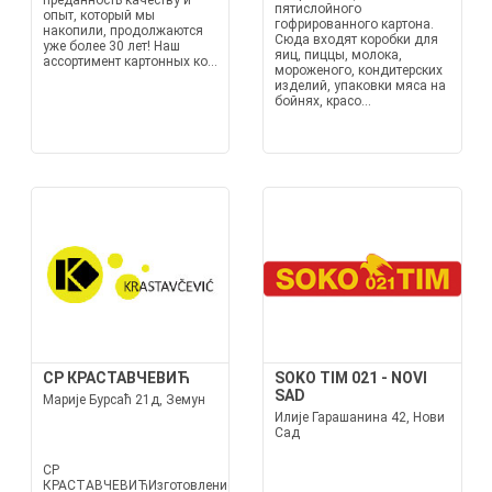
преданность качеству и
пятислойного
опыт, который мы
гофрированного картона.
накопили, продолжаются
Сюда входят коробки для
уже более 30 лет! Наш
яиц, пиццы, молока,
ассортимент картонных ко...
мороженого, кондитерских
изделий, упаковки мяса на
бойнях, красо...
СР КРАСТАВЧЕВИЋ
SOKO TIM 021 - NOVI
SAD
Марије Бурсаћ 21д, Земун
Илије Гарашанина 42, Нови
Сад
СР
КРАСТАВЧЕВИЋИзготовление