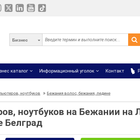
Бизнес
знес каталог
Информационный уголок
Контакт
Р
пьютеров, ноутбуков
Бежания волос, бежания, ледине
ов, ноутбуков на Бежании на 
е Белград