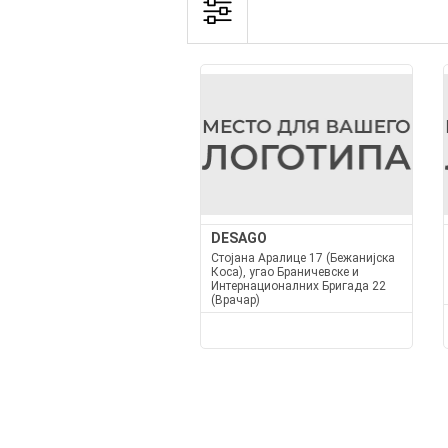
DESAGO
Стојана Аралице 17 (Бежанијска
Коса), угао Браничевске и
Интернационалних Бригада 22
(Врачар)