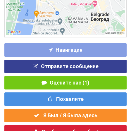
Навигация
Отправите сообщение
Оцените нас (1)
Похвалите
Я Был / Я была здесь