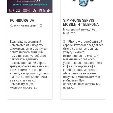
PC HIRURGIJA
SIMPHONE SERVIS
MOBILNIH TELEFONA
Ксении Атанаcьевич 2
Мириевский венец 16а,
Мирьево
Если ваш настольный
SimPhone — это небольшой
компьютер или ноутбук
сервис, который предлагает
сломался, если вам нужен
быструю и качественную
совет, информация или
услугу. Ремонт
помощь, если устройство
выполняется на месте, и
работает медленно,
мелкие неисправности
показывает синий экран,
устраняются, пока вы пьете
требует обновления или вы
кофе в соседнем кафе
хотите заменить его на
Franšiza, занимаетесь в
новый, настроить под свои
Ahileju или завершаете
нужды с использованием
покупки в маленьком Maxi
ваших или наших
в Мирьеву. При
комплектующих,
определенных услугах мы
модернизировать...
предос...