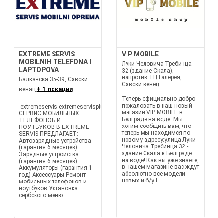
EXTREME SERVIS
VIP MOBILE
MOBILNIH TELEFONA I
Луки Человича Требинца
LAPTOPOVA
32 (здание Скала),
напротив ТЦ Галерея,
Балканска 35-39, Савски
Савски венец
венац
+ 1 локации
Теперь официально добро
пожаловать в наш новый
extremeservis extremeservisplus
магазин VIP MOBILE в
СЕРВИС МОБИЛЬНЫХ
Белграде на воде. Мы
ТЕЛЕФОНОВ И
хотим сообщить вам, что
НОУТБУКОВ В EXTREME
теперь мы находимся по
SERVIS ПРЕДЛАГАЕТ:
новому адресу:улица Луки
Автозарядные устройства
Человича Требинца 32 -
(гарантия 6 месяцев)
здание Скала в Белграде
Зарядные устройства
на воде! Как вы уже знаете,
(гарантия 6 месяцев)
в нашем магазине вас ждут
Аккумуляторы (гарантия 1
абсолютно все модели
год) Аксессуары Ремонт
новых и б/у I...
мобильных телефонов и
ноутбуков Установка
сербского меню...