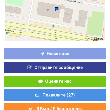
Навигация
Отправите сообщение
Оцените нас
Похвалите (
27
)
Я Был / Я была здесь