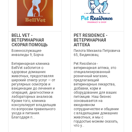
BELL VET -
PET RESIDENCE -
ВЕТЕРИНАРНАЯ
ВЕТЕРИНАРНАЯ
СКОРАЯ ПОМОЩЬ
АПТЕКА
Военнослужащие-
Пилота Михаила Петровича
инвалиды 9, Борча
65, Видиковац
Ветеринарная клиника
Pet Residence -
BellVet заботится о
ветеринарная аптека, это
здоровье домашних
специализированный
животных, предоставляя
розничный магазин,
широкий спектр услуг — от
предлагающий
регулярных осмотров и
ветеринарные лекарства,
вакцинации до лечения и
добавки, корм и
операций, диагностики и
оборудование для ваших
лабораторных анализов.
питомцев. Наш бизнес
Кроме того, клиника
основывается на
консультирует владельцев
ежедневном
по вопросам правильного
сотрудничестве и общении
ухода и питания.
с владельцами домашних
Благодаря п...
животных, и мы с
гордостью можем сказать,
что у...