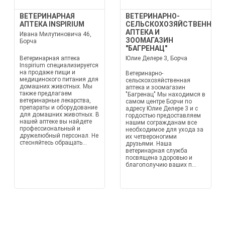
ВЕТЕРИНАРНАЯ
ВЕТЕРИНАРНО-
АПТЕКА INSPIRIUM
СЕЛЬСКОХОЗЯЙСТВЕННАЯ
АПТЕКА И
Ивана Милутиновича 46,
ЗООМАГАЗИН
Борча
"БАГРЕНАЦ"
Ветеринарная аптека
Юлие Делере 3, Борча
Inspirium специализируется
на продаже пищи и
Ветеринарно-
медицинского питания для
сельскохозяйственная
домашних животных. Мы
аптека и зоомагазин
также предлагаем
"Багренац" Мы находимся в
ветеринарные лекарства,
самом центре Борчи по
препараты и оборудование
адресу Юлие Делере 3 и с
для домашних животных. В
гордостью предоставляем
нашей аптеке вы найдете
нашим согражданам все
профессиональный и
необходимое для ухода за
дружелюбный персонал. Не
их четвероногими
стесняйтесь обращать...
друзьями. Наша
ветеринарная служба
посвящена здоровью и
благополучию ваших п...