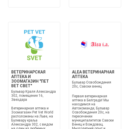
ВЕТЕРИНАРСКАЯ
ALEA ВЕТЕРИНАРНАЯ
АПТЕКА И
АПТЕКА
ЗООМАГАЗИН "ПЕТ
Бульвар Освобождения
ВЕТ СВЕТ"
20с, Савски венец
Бульвар Краля Александра
302, помещение 16,
Первая ветеринарная
Звездара
аптека в Белграде! Мы
находимся на
Ветеринарная аптека и
Автокоманде, Бульвар
Зоомагазин Pet Vet World
Освобождения 20с, на
расположены на Льве, на
пересечении
Булевару краља
муниципалитетов Савски
Александра 302, с видом
Венец и Вождовац.
на один из любимых
Многолетний опыт и