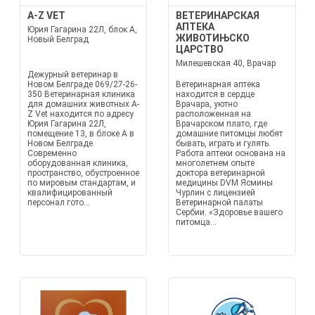
A-Z VET
ВЕТЕРИНАРСКАЯ
АПТЕКА
Юрия Гагарина 22Л, блок А,
ЖИВОТИЊСКО
Новый Белград
ЦАРСТВО
Милешевская 40, Врачар
Дежурный ветеринар в
Новом Белграде 069/27-26-
Ветеринарная аптека
350 Ветеринарная клиника
находится в сердце
для домашних животных A-
Врачара, уютно
Z Vet находится по адресу
расположенная на
Юрия Гагарина 22Л,
Врачарском плато, где
помещение 13, в блоке А в
домашние питомцы любят
Новом Белграде.
бывать, играть и гулять.
Современно
Работа аптеки основана на
оборудованная клиника,
многолетнем опыте
пространство, обустроенное
доктора ветеринарной
по мировым стандартам, и
медицины DVM Ясмины
квалифицированный
Чурлин с лицензией
персонал гото...
Ветеринарной палаты
Сербии. «Здоровье вашего
питомца...