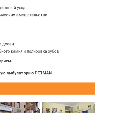
ционный уход
гические вмешательства
и десен
бного камня и полировка зубов
прием.
ную амбулаторию PETMAN.