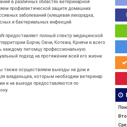
аний в различных областях ветеринарной
ляем профилактической защите домашних
ссивных заболеваний (клещевая лихорадка,
русных и бактериальных инфекций.
AN предоставляет полный спектр медицинской
рритории Борчи, Овчи, Котежа, Крнячи и всего
ть каждому питомцу профессиональную
альный подход на протяжении всей его жизни.
мы также осуществляем выезды на дом и
ля владельцев, которым необходим ветеринар
рии и на выезде предоставляются по
ону.
Пон
Вто
Сре