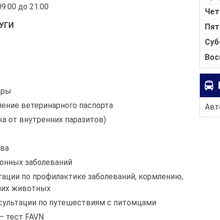
9:00 до 21:00
Чет
УГИ
Пят
Суб
Вос
тры
ение ветеринарного паспорта
Авто
а от внутренних паразитов)
в
тва
онных заболеваний
ации по профилактике заболеваний, кормлению,
них животных
сультации по путешествиям с питомцами
— тест FAVN