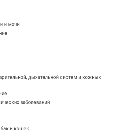
и и мочи
ние
арительной, дыхательной систем и кожных
ние
нических заболеваний
обак и кошек