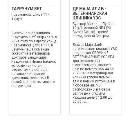
ТАУРУНУМ ВЕТ
ДР МАЈА ИЛИЋ -
ВЕТЕРИНАРСКАЯ
Првомайска улица 117,
КЛИНИКА YBC
Земун
Булевар Михаила Пупина
10ж/1 местный NP4 (YU
Biznis Centar) - третий
"Ветеринарная клиника
съезд, Новый Белград
"Таурунум Вет" открылась в
2021 году по адресу: улица
Доктор Маја Илић -
Првомайска улица 117, в
ветеринарная клиника YBC
Земуне.Наша команда
предлагает СРОЧНЫЕ
состоит из ветеринаров
ВЕТЕРИНАРНЫЕ УСЛУГИ
докторов Владимира
для неотложных
Радонича и Ивана Бабича,
вмешательств - звоните
которые являются
нам по номеру 065 44 55
экспертами в области
787. Наша ветеринарная
патологии и терапии
клиника готова помочь
домашних животных.В
вам и вашим питомцам в
нашей клинике вы можете
любое время. Мы
получить сл...
расположены в Новом
Белграде и открыты
каждый день с 12:00 до
20:00, с...