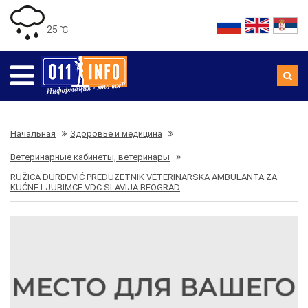
25 ℃
Начальная
Здоровье и медицина
Ветеринарные кабинеты, ветеринары
RUŽICA ĐURĐEVIĆ PREDUZETNIK VETERINARSKA AMBULANTA ZA
KUĆNE LJUBIMCE VDC SLAVIJA BEOGRAD