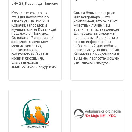
JNA 28, Ковачица, Панчево
Комвет ветеринарная
Самая большая награда
станция находится по
для ветеринара — это
адресу улица JNA 28 в
комплимент, что он лечит
Ковачица (поселок и
животных лучше, чем
муниципалитет Ковачица)
врачи лечат их владельцев.
недалеко от Панчево.
Для ваших питомцев мы
Основана 17 лет назад и
предлагаем:- Вакцинацию
занимается лечением
против инфекционных
мелких животных,
заболеваний для собак и
профилактикой,
кошек- Вакцинацию против
гематологией (анализ
бешенства с микрочипом и
крови и биохимия),
выдачей паспорта- Общую,
ультразвуковой
рентгенологическую...
диагностикой и хирургией.